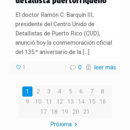
detallista puertorriqueño
El doctor Ramón C. Barquín III,
presidente del Centro Unido de
Detallistas de Puerto Rico (CUD),
anunció hoy la conmemoración oficial
del 135.º aniversario de la
[…]
1
0
leer más
1
2
3
4
5
6
7
8
9
10
11
12
13
14
15
16
17
18
19
20
21
Próxima