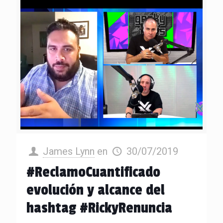
James Lynn
en
30/07/2019
#ReclamoCuantificado
evolución y alcance del
hashtag #RickyRenuncia