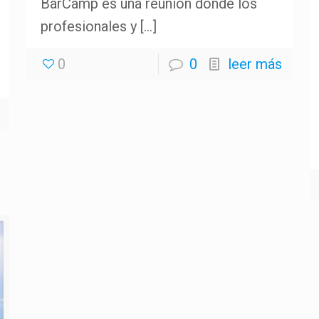
BarCamp es una reunión donde los
profesionales y
[…]
0
0
leer más