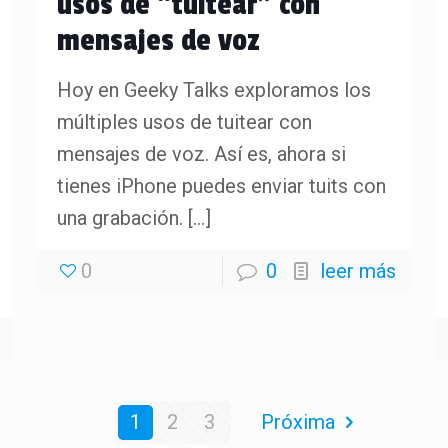
usos de “tuitear” con
mensajes de voz
Hoy en Geeky Talks exploramos los
múltiples usos de tuitear con
mensajes de voz. Así es, ahora si
tienes iPhone puedes enviar tuits con
una grabación.
[…]
0
0
leer más
1
2
3
Próxima