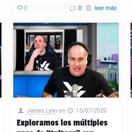
0
0
leer más
James Lynn
en
15/07/2020
Exploramos los múltiples