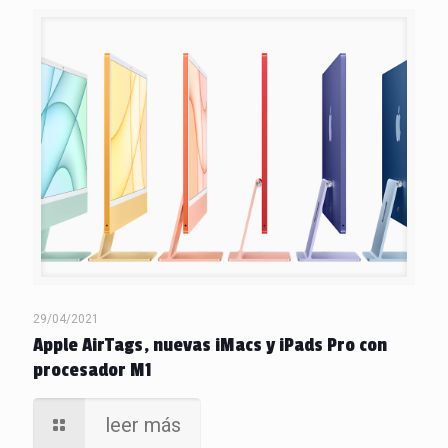
29/04/2021
Apple AirTags, nuevas iMacs y iPads Pro con
procesador M1
leer más