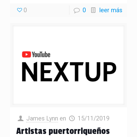
0
0
leer más
James Lynn
en
15/11/2019
Artistas puertorriqueños