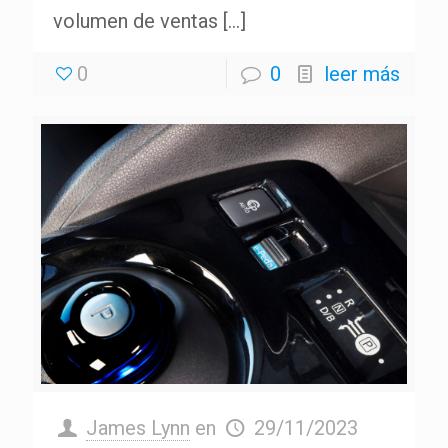
volumen de ventas
[…]
0
0
leer más
James Lynn
en
29/11/2023