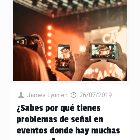
James Lynn
en
26/07/2019
¿Sabes por qué tienes
problemas de señal en
eventos donde hay muchas