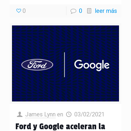
0
0
leer más
James Lynn
en
03/02/2021
Ford y Google aceleran la