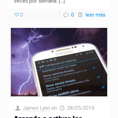
veces por semana.
[…]
0
0
leer más
James Lynn
en
28/05/2019