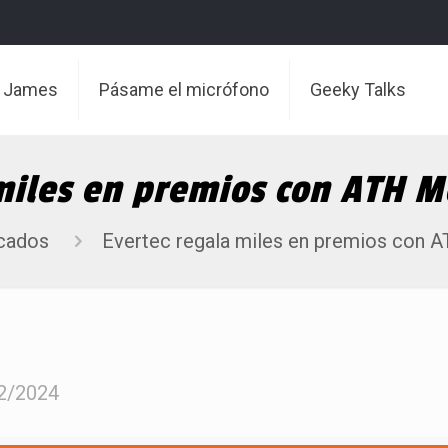
t James
Pásame el micrófono
Geeky Talks
 miles en premios con ATH
cados
Evertec regala miles en premios con
2/2024