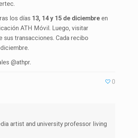
ertec.
ras los días
13, 14 y 15 de diciembre
en
icación ATH Móvil. Luego, visitar
de sus transacciones. Cada recibo
 diciembre.
ales @athpr.
0
ia artist and university professor living