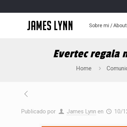
Sobre mi / Abou
Evertec regala
Home
Comuni
Publicado por
James Lynn
en
10/1