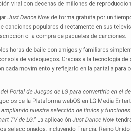
nción viral con decenas de millones de reproduccio
gar
Just Dance Now
de forma gratuita por un tiempo
mo de canciones populares directamente en sus telev
scripción o la compra de paquetes de canciones.
bles horas de baile con amigos y familiares simple
 consola de videojuegos. Gracias a la tecnología d
cada movimiento y reflejarlo en la pantalla para of
l Portal de Juegos de LG para convertirlo en el des
Negocios de la Plataforma webOS en LG Media Ente
 ampliando nuestra selección de títulos y funcione
mart TV de LG.”
La aplicación
Just Dance Now
tendrá
os seleccionados, incluyendo Francia, Reino Unido 