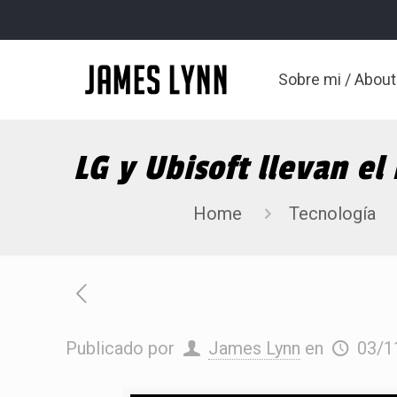
Sobre mi / Abou
LG y Ubisoft llevan el
Home
Tecnología
Publicado por
James Lynn
en
03/1