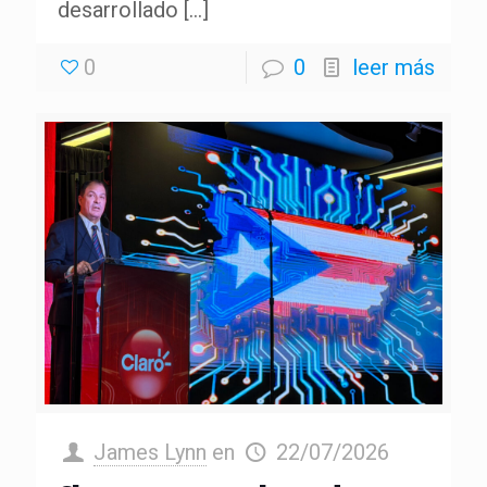
desarrollado
[…]
0
0
leer más
James Lynn
en
22/07/2026