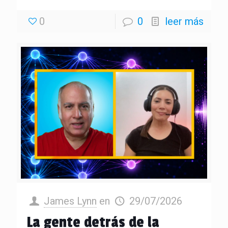
0
0
leer más
James Lynn
en
29/07/2026
La gente detrás de la